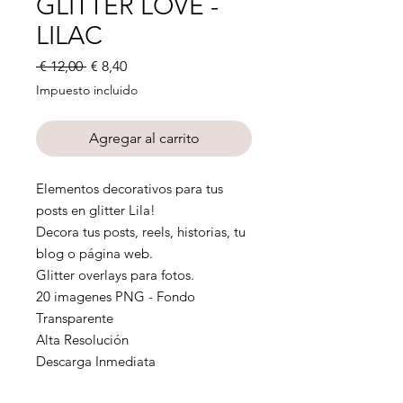
GLITTER LOVE -
LILAC
Precio
Precio
 € 12,00 
€ 8,40
de
Impuesto incluido
oferta
Agregar al carrito
Elementos decorativos para tus
posts en glitter Lila!
Decora tus posts, reels, historias, tu
blog o página web.
Glitter overlays para fotos.
20 imagenes PNG - Fondo
Transparente
Alta Resolución
Descarga Inmediata