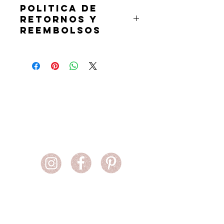
POLITICA DE
RETORNOS Y
REEMBOLSOS
Debido a la naturaleza inmediata y
digital de los productos vendidos en
helloesme.com, no ofrezco
reembolsos ni cambios ya que los
Contáctame
artículos digitales no se pueden
devolver.
Lee detenidamente la descripción del
producto antes de realizar una
compra y no dudes en hacer
cualquier pregunta de antemano.
Siempre estoy aquí para ayudarte si
tienes alguna consulta con tu nueva
compra.
contacto@helloesme.com