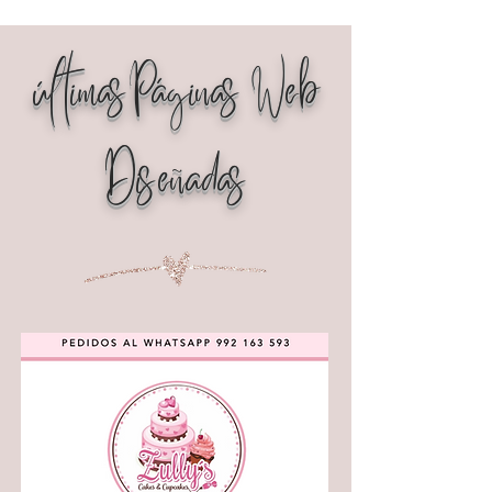
últimasPáginas Web
Diseñadas