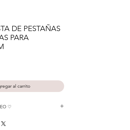
STA DE PESTAÑAS
LAS PARA
M
cio
rta
regar al carrito
LEO ♡
vo PDF con enlace para abrir estas
 tu teléfono móvil)