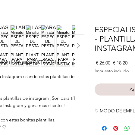
ESPECIALI
- PLANTIL
INSTAGRA
fesional con estos INSTAGRAM
Precio
Pre
 € 26,00 
€ 18,20
de
Impuesto incluido
ofe
 Instagram usando estas plantillas de
Ag
as plantillas de instagram ¡Son para tí!
de Instagram y gana más clientes!
♡ MODO DE EMP
!
con estas bonitas plantillas.
Descargarás un archi
♡ ♡
plantillas en Canva.
(en tu computadora o