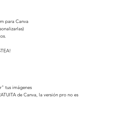
Puedes crear una cue
♡♡Detalles♡♡
Es SUPER FÁCIL de us
ram para Canva
Estas plantillas de 
onalizarlas)
colocar tus fotos y te
tos.
Se necesitan conoc
Si sabes cómo arrastr
STEA!
cambiar el tamaño de
ningún problema!
* Las fotos utilizadas
no están incluidas en l
♡♡IMPORTANTE♡
- Dada la naturaleza 
tar" tus imágenes
realizan reembolsos
RATUITA de Canva, la versión pro no es
- DEBES ABRIR EL 
PRIMERO
- Los colores pueden 
- Solo para uso perso
- Este es un ARCHIV
- No se puede revend
producto