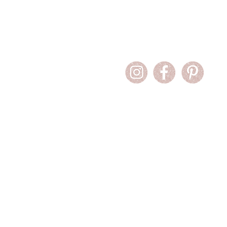
Contáctame
contacto@helloesme.com